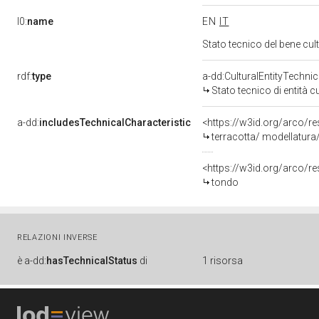
l0:
name
EN
IT
Stato tecnico del bene cu
rdf:
type
a-dd:CulturalEntityTechni
Stato tecnico di entità c
a-dd:
includesTechnicalCharacteristic
<https://w3id.org/arco/re
terracotta/ modellatura/
<https://w3id.org/arco/r
tondo
RELAZIONI INVERSE
è
a-dd:
hasTechnicalStatus
di
1 risorsa