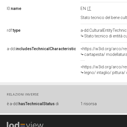
l0:
name
EN
IT
Stato tecnico del bene cu
rdf:
type
a-dd:CulturalEntityTechni
Stato tecnico di entità c
a-dd:
includesTechnicalCharacteristic
<https://w3id.org/arco/re
cartapesta/ modellatura
<https://w3id.org/arco/re
legno/ intaglio/ pittura/
RELAZIONI INVERSE
è
a-dd:
hasTechnicalStatus
di
1 risorsa