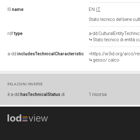
l0:
name
EN
IT
Stato tecnico del bene cu
rdf:
type
a-dd:CulturalEntityTechni
Stato tecnico di entità c
a-dd:
includesTechnicalCharacteristic
<https://w3id.org/arco/r
gesso/ calco
RELAZIONI INVERSE
è
a-dd:
hasTechnicalStatus
di
1 risorsa