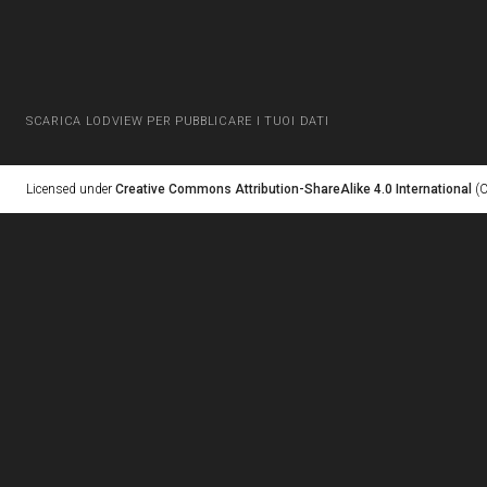
SCARICA LODVIEW PER PUBBLICARE I TUOI DATI
Licensed under
Creative Commons Attribution-ShareAlike 4.0 International
(C