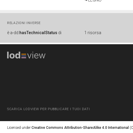
LEGNO
RELAZIONI INVERSE
è
a-dd:
hasTechnicalStatus
di
1 risorsa
SCARICA LODVIEW PER PUBBLICARE I TUOI DATI
Licensed under
Creative Commons Attribution-ShareAlike 4.0 International
(C