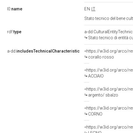
l0:
name
EN
IT
Stato tecnico del bene cu
rdf:
type
a-dd:CulturalEntityTechni
Stato tecnico di entità c
a-dd:
includesTechnicalCharacteristic
<https://w3id.org/arco/r
corallo rosso
<https://w3id.org/arco/r
ACCIAIO
<https://w3id.org/arco/r
argento/ sbalzo
<https://w3id.org/arco/r
CORNO
<https://w3id.org/arco/r