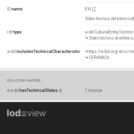
l0:
name
EN
IT
Stato tecnico del bene cu
rdf:
type
a-dd:CulturalEntityTechni
Stato tecnico di entità c
a-dd:
includesTechnicalCharacteristic
<https://w3id.org/arco/r
CERAMICA
RELAZIONI INVERSE
è
a-dd:
hasTechnicalStatus
di
1 risorsa