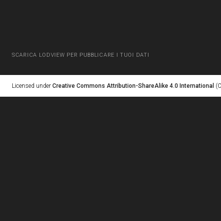
SCARICA LODVIEW PER PUBBLICARE I TUOI DATI
Licensed under
Creative Commons Attribution-ShareAlike 4.0 International
(C