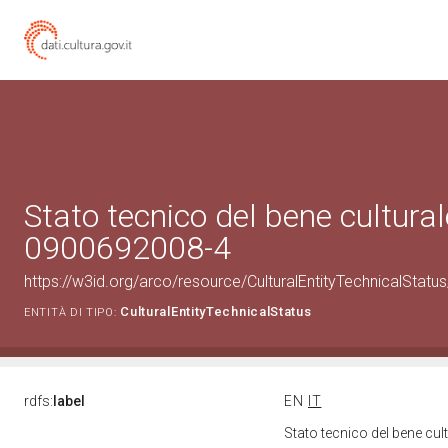
Stato tecnico del bene cultural
0900692008-4
https://w3id.org/arco/resource/CulturalEntityTechnicalStat
CulturalEntityTechnicalStatus
ENTITÀ DI TIPO:
rdfs:
label
EN
IT
Stato tecnico del bene cu