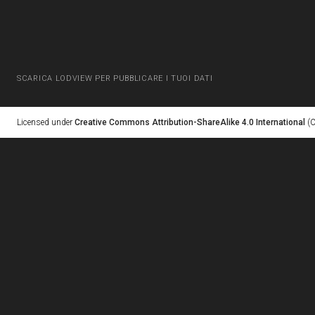
SCARICA LODVIEW PER PUBBLICARE I TUOI DATI
Licensed under
Creative Commons Attribution-ShareAlike 4.0 International
(C