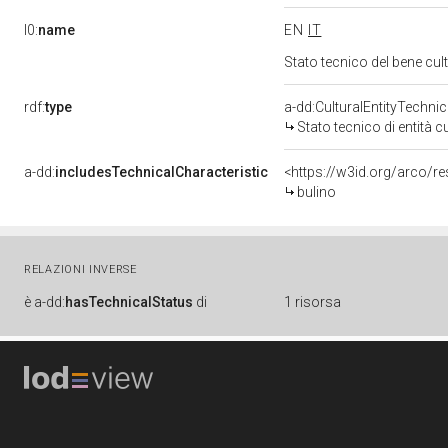
l0:
name
EN
IT
Stato tecnico del bene cu
rdf:
type
a-dd:CulturalEntityTechni
Stato tecnico di entità c
a-dd:
includesTechnicalCharacteristic
<https://w3id.org/arco/r
bulino
RELAZIONI INVERSE
è
a-dd:
hasTechnicalStatus
di
1 risorsa