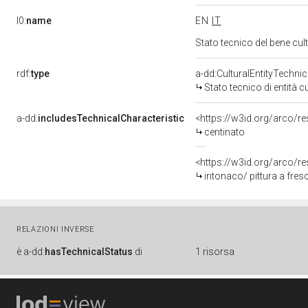
l0:
name
EN
IT
Stato tecnico del bene cu
rdf:
type
a-dd:CulturalEntityTechni
Stato tecnico di entità c
a-dd:
includesTechnicalCharacteristic
<https://w3id.org/arco/r
centinato
<https://w3id.org/arco/re
intonaco/ pittura a fres
RELAZIONI INVERSE
è
a-dd:
hasTechnicalStatus
di
1 risorsa