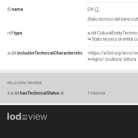
l0:
name
EN
IT
Stato tecnico del bene cu
rdf:
type
a-dd:CulturalEntityTechni
Stato tecnico di entità c
a-dd:
includesTechnicalCharacteristic
<https://w3id.org/arco/re
legno/ scultura/ pittura
RELAZIONI INVERSE
è
a-dd:
hasTechnicalStatus
di
1 risorsa