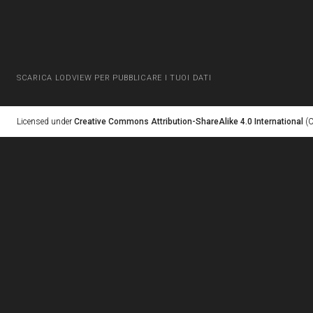
SCARICA LODVIEW PER PUBBLICARE I TUOI DATI
Licensed under
Creative Commons Attribution-ShareAlike 4.0 International
(C