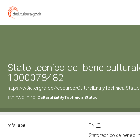
Stato tecnico del bene cultural
1000078482
https://w3id.org/arco/resource/CulturalEntityTechnicalStat
CulturalEntityTechnicalStatus
ENTITÀ DI TIPO:
rdfs:
label
EN
IT
Stato tecnico del bene cu