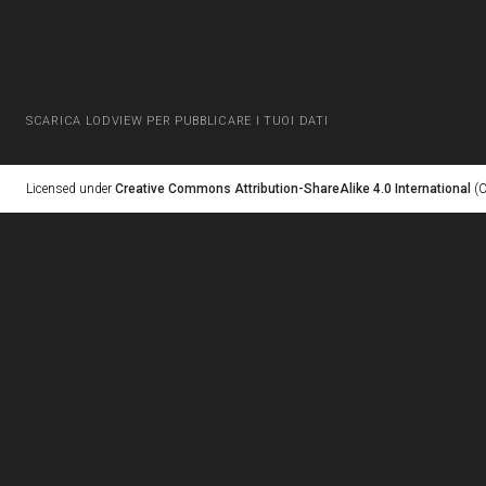
SCARICA LODVIEW PER PUBBLICARE I TUOI DATI
Licensed under
Creative Commons Attribution-ShareAlike 4.0 International
(C