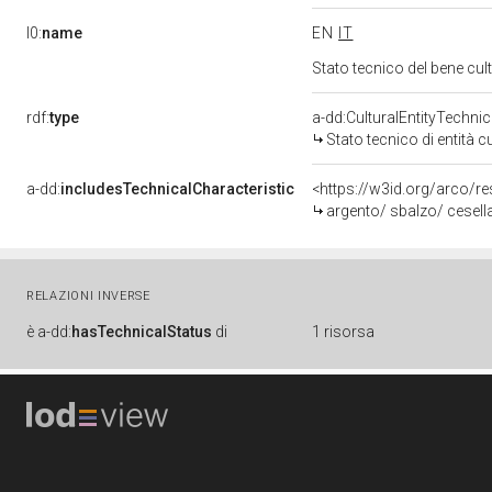
l0:
name
EN
IT
Stato tecnico del bene cu
rdf:
type
a-dd:CulturalEntityTechni
Stato tecnico di entità c
a-dd:
includesTechnicalCharacteristic
argento/ sbalzo/ cesella
RELAZIONI INVERSE
è
a-dd:
hasTechnicalStatus
di
1 risorsa