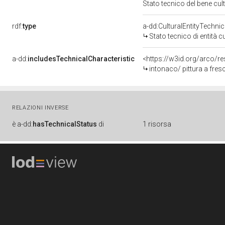
Stato tecnico del bene cu
rdf:
type
a-dd:CulturalEntityTechni
Stato tecnico di entità c
a-dd:
includesTechnicalCharacteristic
<https://w3id.org/arco/re
intonaco/ pittura a fres
RELAZIONI INVERSE
è
a-dd:
hasTechnicalStatus
di
1 risorsa