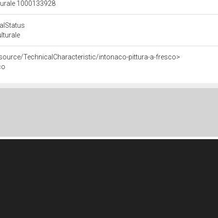
lturale 1000133928
calStatus
ulturale
source/TechnicalCharacteristic/intonaco-pittura-a-fresco>
co