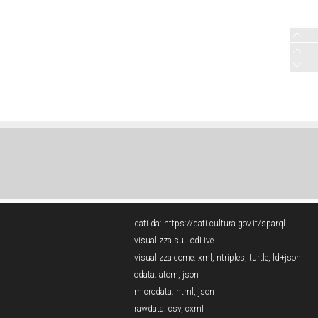
dati da:
https://dati.cultura.gov.it/sparql
visualizza su LodLive
visualizza come:
xml
,
ntriples
,
turtle
,
ld+json
odata:
atom
,
json
microdata:
html
,
json
rawdata:
csv
,
cxml