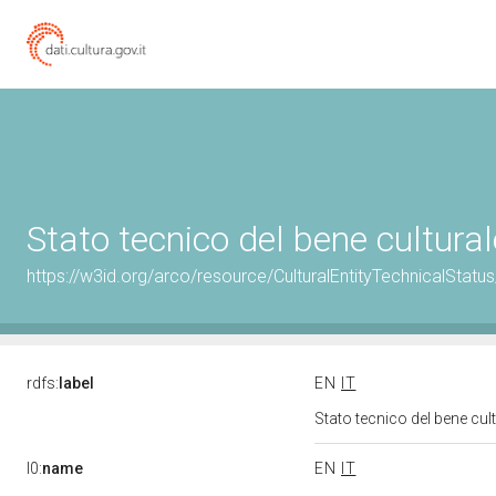
Stato tecnico del bene cultur
https://w3id.org/arco/resource/CulturalEntityTechnicalStat
rdfs:
label
EN
IT
Stato tecnico del bene cu
l0:
name
EN
IT