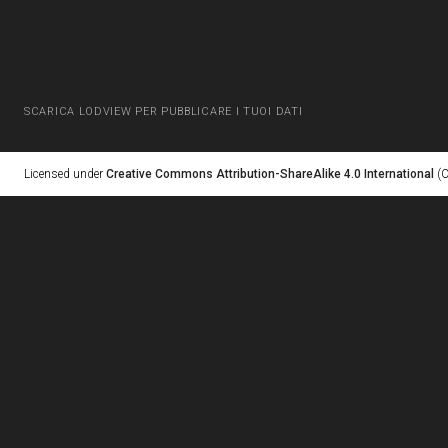
SCARICA LODVIEW PER PUBBLICARE I TUOI DATI
Licensed under
Creative Commons Attribution-ShareAlike 4.0 International
(C