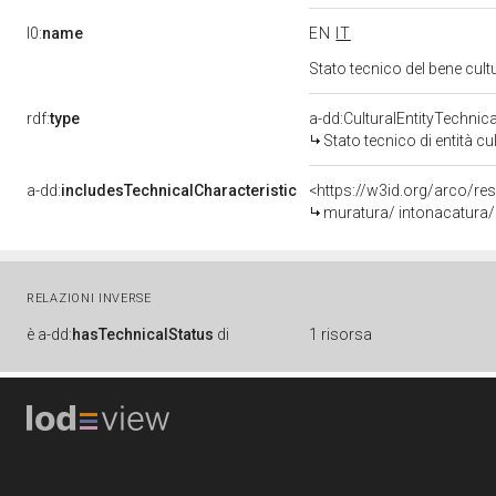
l0:
name
EN
IT
Stato tecnico del bene cu
rdf:
type
a-dd:CulturalEntityTechnic
Stato tecnico di entità cu
a-dd:
includesTechnicalCharacteristic
<https://w3id.org/arco/re
muratura/ intonacatura/ 
RELAZIONI INVERSE
è
a-dd:
hasTechnicalStatus
di
1 risorsa