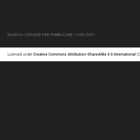
SCARICA LODVIEW PER PUBBLICARE I TUOI DATI
Licensed under
Creative Commons Attribution-ShareAlike 4.0 International
(C