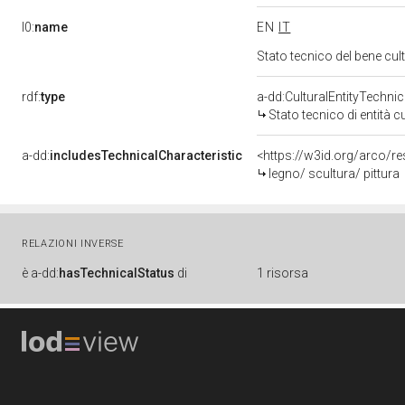
l0:
name
EN
IT
Stato tecnico del bene cu
rdf:
type
a-dd:CulturalEntityTechni
Stato tecnico di entità c
a-dd:
includesTechnicalCharacteristic
<https://w3id.org/arco/re
legno/ scultura/ pittura
RELAZIONI INVERSE
è
a-dd:
hasTechnicalStatus
di
1 risorsa