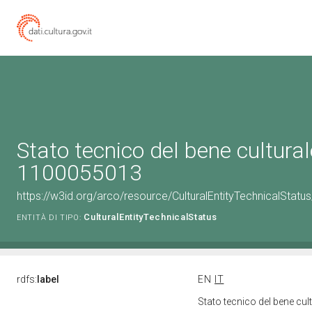
Stato tecnico del bene cultural
1100055013
https://w3id.org/arco/resource/CulturalEntityTechnicalStat
CulturalEntityTechnicalStatus
ENTITÀ DI TIPO:
rdfs:
label
EN
IT
Stato tecnico del bene cu