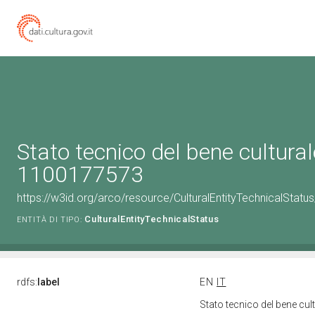
Stato tecnico del bene cultural
1100177573
https://w3id.org/arco/resource/CulturalEntityTechnicalStat
CulturalEntityTechnicalStatus
ENTITÀ DI TIPO:
rdfs:
label
EN
IT
Stato tecnico del bene cu