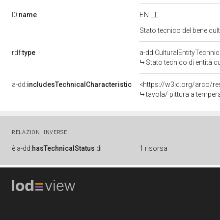
l0:
name
EN
IT
Stato tecnico del bene cu
rdf:
type
a-dd:CulturalEntityTechni
Stato tecnico di entità c
a-dd:
includesTechnicalCharacteristic
<https://w3id.org/arco/re
tavola/ pittura a temper
RELAZIONI INVERSE
è
a-dd:
hasTechnicalStatus
di
1 risorsa