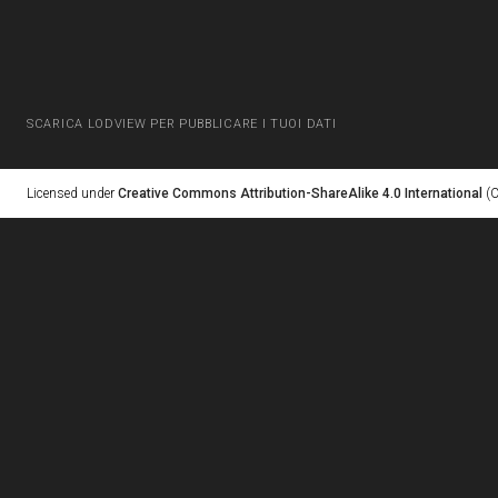
SCARICA LODVIEW PER PUBBLICARE I TUOI DATI
Licensed under
Creative Commons Attribution-ShareAlike 4.0 International
(C