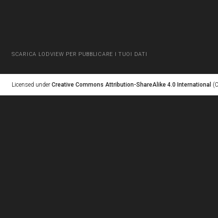
SCARICA LODVIEW PER PUBBLICARE I TUOI DATI
Licensed under
Creative Commons Attribution-ShareAlike 4.0 International
(C