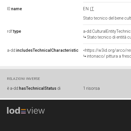
l0:
name
EN
IT
Stato tecnico del bene cu
rdf:
type
a-dd:CulturalEntityTechni
Stato tecnico di entità c
a-dd:
includesTechnicalCharacteristic
<https://w3id.org/arco/re
intonaco/ pittura a fres
RELAZIONI INVERSE
è
a-dd:
hasTechnicalStatus
di
1 risorsa