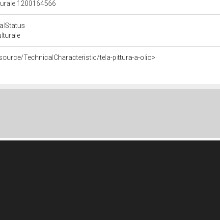
lturale 1200164566
calStatus
ulturale
source/TechnicalCharacteristic/tela-pittura-a-olio>