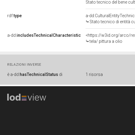
Stato tecnico del bene cu
rdf:
type
a-dd:CulturalEntityTechni
Stato tecnico di entità c
a-dd:
includesTechnicalCharacteristic
<https://w3id.org/arco/re
tela/ pittura a olio
RELAZIONI INVERSE
è
a-dd:
hasTechnicalStatus
di
1 risorsa