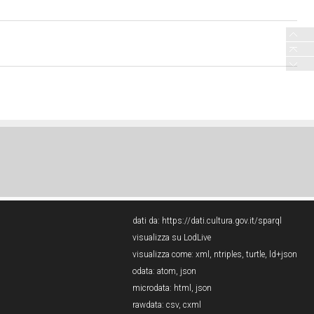
dati da:
https://dati.cultura.gov.it/sparql
visualizza su LodLive
visualizza come:
xml
,
ntriples
,
turtle
,
ld+json
odata:
atom
,
json
microdata:
html
,
json
rawdata:
csv
,
cxml