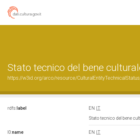
Stato tecnico del bene cultur
https://w3id.org/arco/resource/CulturalEntityTechnicalStat
rdfs:
label
EN
IT
Stato tecnico del bene cu
l0:
name
EN
IT