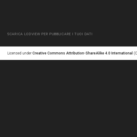
SCARICA LODVIEW PER PUBBLICARE I TUOI DATI
Licensed under
Creative Commons Attribution-ShareAlike 4.0 International
(C