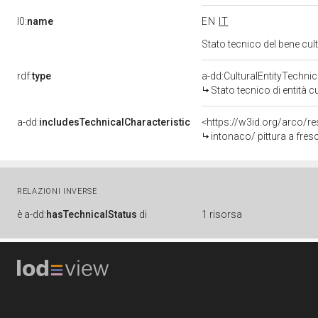
l0:
name
EN
IT
Stato tecnico del bene cu
rdf:
type
a-dd:CulturalEntityTechni
Stato tecnico di entità c
a-dd:
includesTechnicalCharacteristic
<https://w3id.org/arco/re
intonaco/ pittura a fres
RELAZIONI INVERSE
è
a-dd:
hasTechnicalStatus
di
1 risorsa