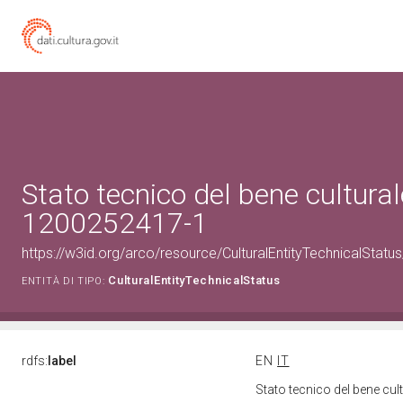
Stato tecnico del bene cultural
1200252417-1
https://w3id.org/arco/resource/CulturalEntityTechnicalStat
CulturalEntityTechnicalStatus
ENTITÀ DI TIPO:
rdfs:
label
EN
IT
Stato tecnico del bene cu