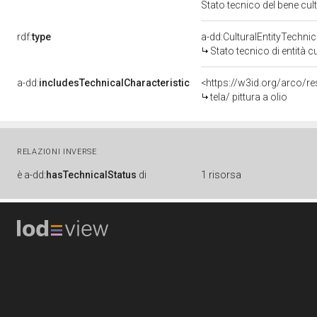
Stato tecnico del bene cu
rdf:
type
a-dd:CulturalEntityTechni
Stato tecnico di entità c
a-dd:
includesTechnicalCharacteristic
<https://w3id.org/arco/re
tela/ pittura a olio
RELAZIONI INVERSE
è
a-dd:
hasTechnicalStatus
di
1 risorsa