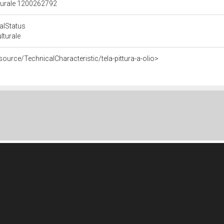
lturale 1200262792
calStatus
ulturale
source/TechnicalCharacteristic/tela-pittura-a-olio>