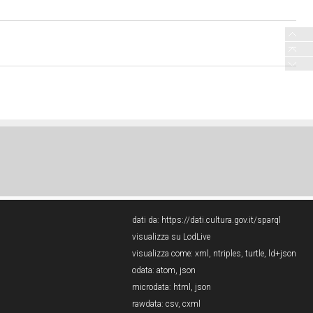
dati da:
https://dati.cultura.gov.it/sparql
visualizza su LodLive
visualizza come:
xml
,
ntriples
,
turtle
,
ld+json
odata:
atom
,
json
microdata:
html
,
json
rawdata:
csv
,
cxml