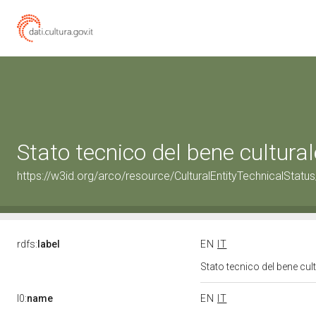
Stato tecnico del bene cultur
https://w3id.org/arco/resource/CulturalEntityTechnicalStat
rdfs:
label
EN
IT
Stato tecnico del bene cu
l0:
name
EN
IT