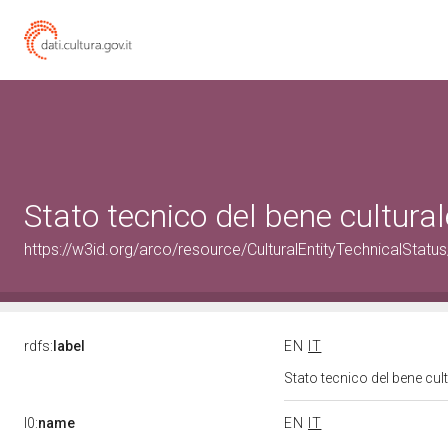
Stato tecnico del bene cultur
https://w3id.org/arco/resource/CulturalEntityTechnicalStat
rdfs:
label
EN
IT
Stato tecnico del bene cu
l0:
name
EN
IT