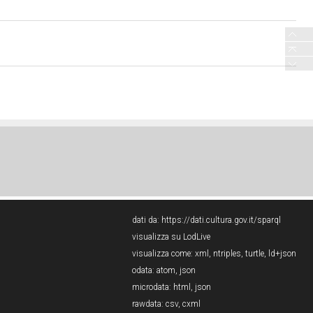
dati da:
https://dati.cultura.gov.it/sparql
visualizza su LodLive
visualizza come:
xml
,
ntriples
,
turtle
,
ld+json
odata:
atom
,
json
microdata:
html
,
json
rawdata:
csv
,
cxml