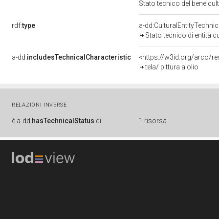
Stato tecnico del bene cu
rdf:
type
a-dd:CulturalEntityTechni
Stato tecnico di entità c
a-dd:
includesTechnicalCharacteristic
<https://w3id.org/arco/re
tela/ pittura a olio
RELAZIONI INVERSE
è
a-dd:
hasTechnicalStatus
di
1 risorsa