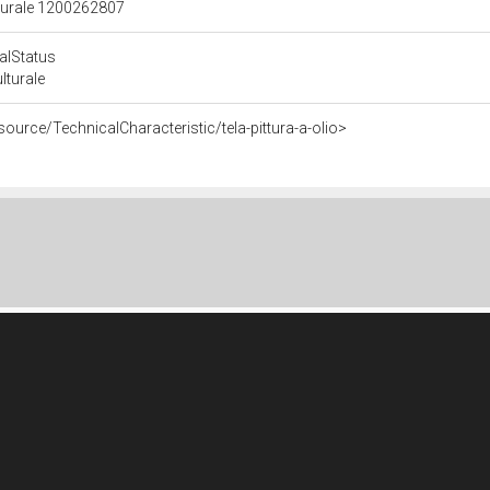
lturale 1200262807
calStatus
ulturale
source/TechnicalCharacteristic/tela-pittura-a-olio>