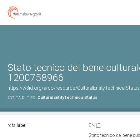
Stato tecnico del bene cultural
1200758966
https://w3id.org/arco/resource/CulturalEntityTechnicalStat
CulturalEntityTechnicalStatus
ENTITÀ DI TIPO:
rdfs:
label
EN
IT
Stato tecnico del bene cu