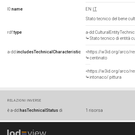
l0:
name
EN
IT
Stato tecnico del bene cu
rdf:
type
a-dd:CulturalEntityTechni
Stato tecnico di entità c
a-dd:
includesTechnicalCharacteristic
<https://w3id.org/arco/r
centinato
<https://w3id.org/arco/re
intonaco/ pittura
RELAZIONI INVERSE
è
a-dd:
hasTechnicalStatus
di
1 risorsa