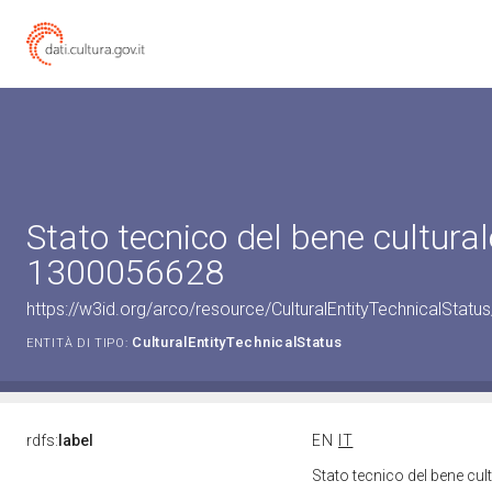
Stato tecnico del bene cultural
1300056628
https://w3id.org/arco/resource/CulturalEntityTechnicalStat
CulturalEntityTechnicalStatus
ENTITÀ DI TIPO:
rdfs:
label
EN
IT
Stato tecnico del bene cu