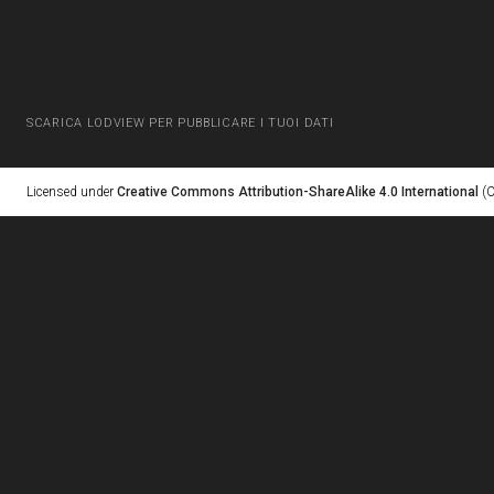
SCARICA LODVIEW PER PUBBLICARE I TUOI DATI
Licensed under
Creative Commons Attribution-ShareAlike 4.0 International
(C