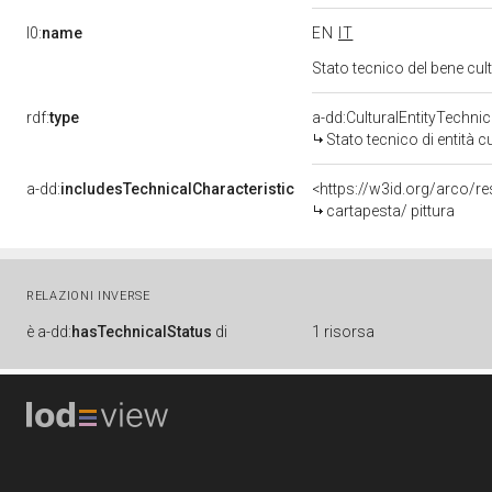
l0:
name
EN
IT
Stato tecnico del bene cu
rdf:
type
a-dd:CulturalEntityTechni
Stato tecnico di entità c
a-dd:
includesTechnicalCharacteristic
<https://w3id.org/arco/re
cartapesta/ pittura
RELAZIONI INVERSE
è
a-dd:
hasTechnicalStatus
di
1 risorsa