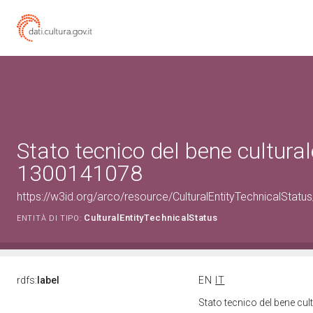
Stato tecnico del bene cultural
1300141078
https://w3id.org/arco/resource/CulturalEntityTechnicalStat
CulturalEntityTechnicalStatus
ENTITÀ DI TIPO:
rdfs:
label
EN
IT
Stato tecnico del bene cu