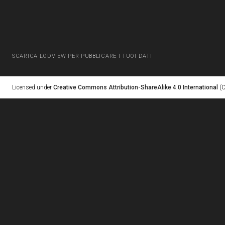
SCARICA LODVIEW PER PUBBLICARE I TUOI DATI
Licensed under
Creative Commons Attribution-ShareAlike 4.0 International
(C