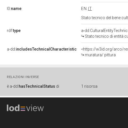
l0:
name
EN
IT
Stato tecnico del bene cu
rdf:
type
a-dd:CulturalEntityTechni
Stato tecnico di entità c
a-dd:
includesTechnicalCharacteristic
<https://w3id.org/arco/re
muratura/ pittura
RELAZIONI INVERSE
è
a-dd:
hasTechnicalStatus
di
1 risorsa