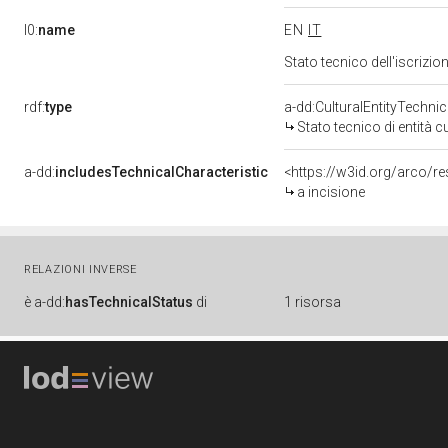
l0:
name
EN
IT
Stato tecnico dell'iscrizi
rdf:
type
a-dd:CulturalEntityTechni
Stato tecnico di entità c
a-dd:
includesTechnicalCharacteristic
<https://w3id.org/arco/re
a incisione
RELAZIONI INVERSE
è
a-dd:
hasTechnicalStatus
di
1 risorsa