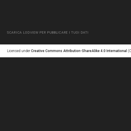
SCARICA LODVIEW PER PUBBLICARE I TUOI DATI
Licensed under
Creative Commons Attribution-ShareAlike 4.0 International
(C