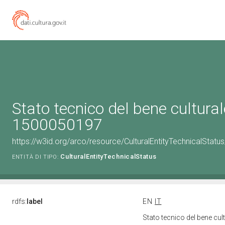
Stato tecnico del bene cultural
1500050197
https://w3id.org/arco/resource/CulturalEntityTechnicalStat
CulturalEntityTechnicalStatus
ENTITÀ DI TIPO:
rdfs:
label
EN
IT
Stato tecnico del bene cu