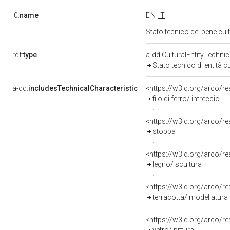
l0:
name
EN
IT
Stato tecnico del bene cu
rdf:
type
a-dd:CulturalEntityTechni
Stato tecnico di entità c
a-dd:
includesTechnicalCharacteristic
<https://w3id.org/arco/res
filo di ferro/ intreccio
<https://w3id.org/arco/r
stoppa
<https://w3id.org/arco/r
legno/ scultura
<https://w3id.org/arco/re
terracotta/ modellatura
<https://w3id.org/arco/re