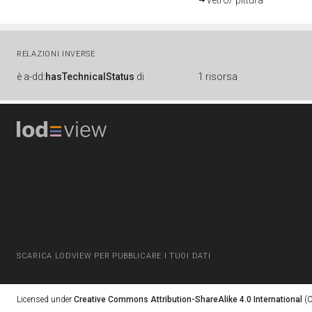
vetro/ pittura
RELAZIONI INVERSE
è
a-dd:
hasTechnicalStatus
di
1 risorsa
SCARICA LODVIEW PER PUBBLICARE I TUOI DATI
Licensed under
Creative Commons Attribution-ShareAlike 4.0 International
(C