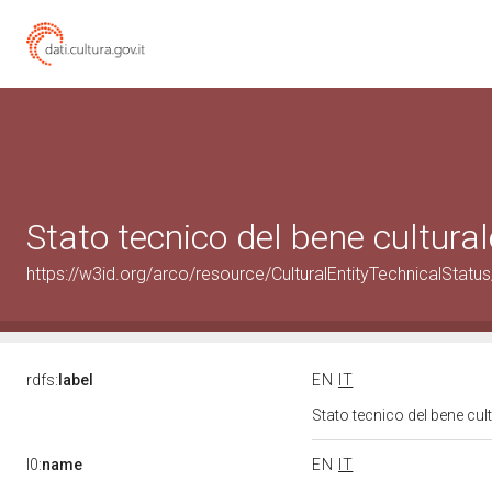
Stato tecnico del bene cultur
https://w3id.org/arco/resource/CulturalEntityTechnicalStat
rdfs:
label
EN
IT
Stato tecnico del bene cu
l0:
name
EN
IT