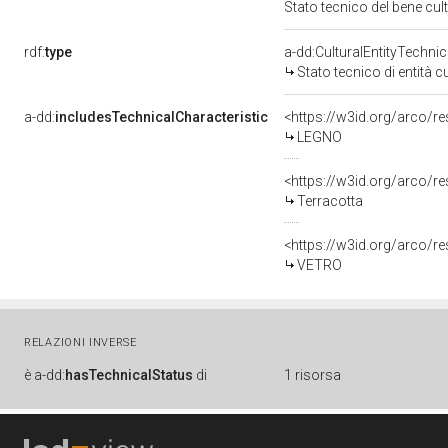
Stato tecnico del bene cu
rdf:
type
a-dd:CulturalEntityTechni
Stato tecnico di entità c
a-dd:
includesTechnicalCharacteristic
<https://w3id.org/arco/r
LEGNO
<https://w3id.org/arco/re
Terracotta
<https://w3id.org/arco/r
VETRO
RELAZIONI INVERSE
è
a-dd:
hasTechnicalStatus
di
1 risorsa