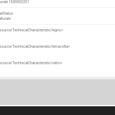
lturale 1500050251
calStatus
ulturale
esource/TechnicalCharacteristic/legno>
source/TechnicalCharacteristic/terracotta>
esource/TechnicalCharacteristic/vetro>