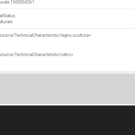
lturale 1500050261
calStatus
ulturale
esource/TechnicalCharacteristic/legno-scultura>
esource/TechnicalCharacteristic/vetro>