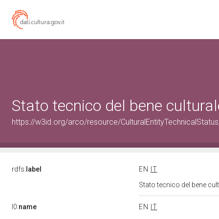
Stato tecnico del bene cultur
https://w3id.org/arco/resource/CulturalEntityTechnicalStat
rdfs:
label
EN
IT
Stato tecnico del bene cu
l0:
name
EN
IT