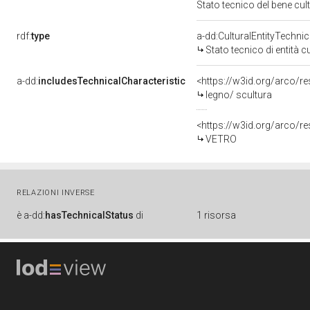
Stato tecnico del bene cu
rdf:
type
a-dd:CulturalEntityTechni
Stato tecnico di entità c
a-dd:
includesTechnicalCharacteristic
<https://w3id.org/arco/r
legno/ scultura
<https://w3id.org/arco/r
VETRO
RELAZIONI INVERSE
è
a-dd:
hasTechnicalStatus
di
1 risorsa