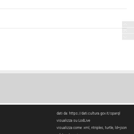
dati da:
https://dati.cultura.gov.it/sparql
visualizza su LodLive
visualizza come:
xml
,
ntriples
,
turtle
,
ld+json