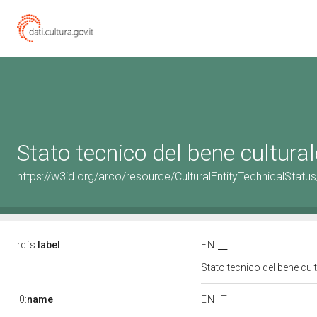
Stato tecnico del bene cultur
https://w3id.org/arco/resource/CulturalEntityTechnicalStat
rdfs:
label
EN
IT
Stato tecnico del bene cu
l0:
name
EN
IT