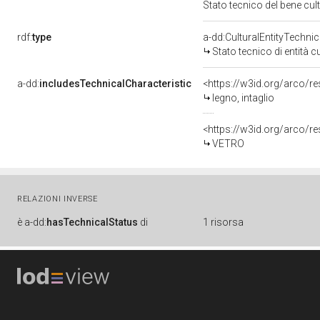
Stato tecnico del bene cu
rdf:
type
a-dd:CulturalEntityTechni
Stato tecnico di entità c
a-dd:
includesTechnicalCharacteristic
<https://w3id.org/arco/re
legno, intaglio
<https://w3id.org/arco/r
VETRO
RELAZIONI INVERSE
è
a-dd:
hasTechnicalStatus
di
1 risorsa