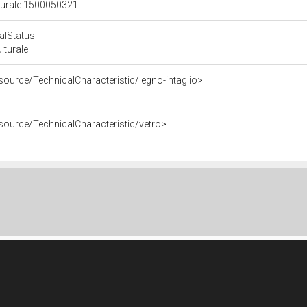
lturale 1500050321
calStatus
ulturale
source/TechnicalCharacteristic/legno-intaglio>
esource/TechnicalCharacteristic/vetro>