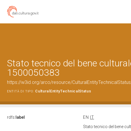
Stato tecnico del bene cultural
1500050383
https://w3id.org/arco/resource/CulturalEntityTechnicalStat
CulturalEntityTechnicalStatus
ENTITÀ DI TIPO:
rdfs:
label
EN
IT
Stato tecnico del bene cu