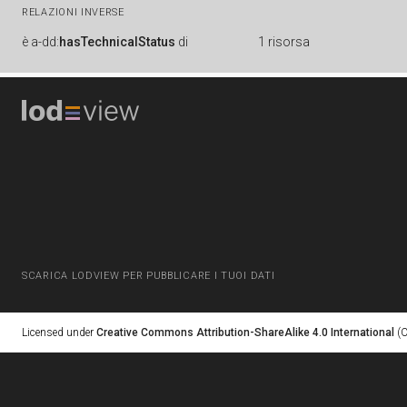
RELAZIONI INVERSE
è
a-dd:
hasTechnicalStatus
di
1 risorsa
SCARICA LODVIEW PER PUBBLICARE I TUOI DATI
Licensed under
Creative Commons Attribution-ShareAlike 4.0 International
(C