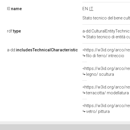
l0:
name
EN
IT
Stato tecnico del bene cu
rdf:
type
a-dd:CulturalEntityTechni
Stato tecnico di entità c
a-dd:
includesTechnicalCharacteristic
<https://w3id.org/arco/res
filo di ferro/ intreccio
<https://w3id.org/arco/r
legno/ scultura
<https://w3id.org/arco/re
terracotta/ modellatura
<https://w3id.org/arco/re
vetro/ pittura