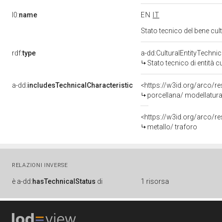
l0:
name
EN
IT
Stato tecnico del bene cu
rdf:
type
a-dd:CulturalEntityTechni
Stato tecnico di entità c
a-dd:
includesTechnicalCharacteristic
<https://w3id.org/arco/re
porcellana/ modellatura
<https://w3id.org/arco/re
metallo/ traforo
RELAZIONI INVERSE
è
a-dd:
hasTechnicalStatus
di
1 risorsa