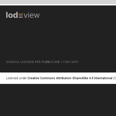
SCARICA LODVIEW PER PUBBLICARE I TUOI DATI
Licensed under
Creative Commons Attribution-ShareAlike 4.0 International
(C