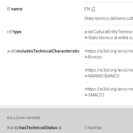
l0:
name
EN
IT
Stato tecnico del bene cu
rdf:
type
a-dd:CulturalEntityTechni
Stato tecnico di entità c
a-dd:
includesTechnicalCharacteristic
<https://w3id.org/arco/r
Bronzo
<https://w3id.org/arco/r
MARMO BIANCO
<https://w3id.org/arco/r
SMALTO
RELAZIONI INVERSE
è
a-dd:
hasTechnicalStatus
di
1 risorsa