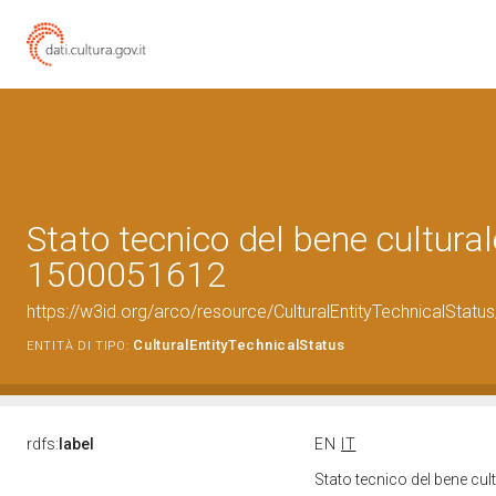
Stato tecnico del bene cultural
1500051612
https://w3id.org/arco/resource/CulturalEntityTechnicalStat
CulturalEntityTechnicalStatus
ENTITÀ DI TIPO:
rdfs:
label
EN
IT
Stato tecnico del bene cu