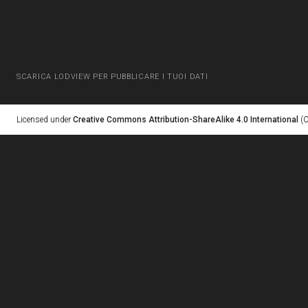
SCARICA LODVIEW PER PUBBLICARE I TUOI DATI
Licensed under
Creative Commons Attribution-ShareAlike 4.0 International
(C