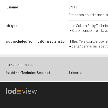
l0:
name
EN
IT
Stato tecnico del bene c
rdf:
type
a-dd:CulturalEntityTechni
Stato tecnico di entità c
a-dd:
includesTechnicalCharacteristic
<https://w3id.org/arco/re
carta/ penna/ inchiostr
RELAZIONI INVERSE
è
a-dd:
hasTechnicalStatus
di
1 risorsa