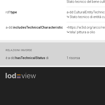
Stato tecnico del bene cu
rdf:
type
a-dd:CulturalEntityTechni
Stato tecnico di entità c
a-dd:
includesTechnicalCharacteristic
<https://w3id.org/arco/re
tela/ pittura a olio
RELAZIONI INVERSE
è
a-dd:
hasTechnicalStatus
di
1 risorsa