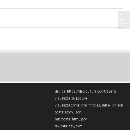
dati da:
https://dati.cultura.gov.it/sparql
visualizza su LodLive
visualizza come:
xml
,
ntriples
,
turtle
,
ld+json
odata:
atom
,
json
microdata:
html
,
json
rawdata:
csv
,
cxml