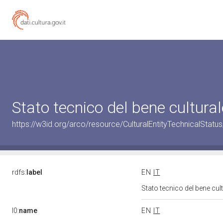
Stato tecnico del bene cultur
https://w3id.org/arco/resource/CulturalEntityTechnicalStat
rdfs:
label
EN
IT
Stato tecnico del bene cu
l0:
name
EN
IT