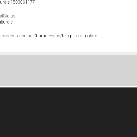
lturale 1500061177
calStatus
ulturale
source/TechnicalCharacteristic/tela-pittura-a-olio>