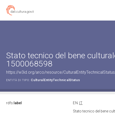
Stato tecnico del bene cultural
1500068598
https://w3id.org/arco/resource/CulturalEntityTechnicalStat
CulturalEntityTechnicalStatus
ENTITÀ DI TIPO:
rdfs:
label
EN
IT
Stato tecnico del bene cu