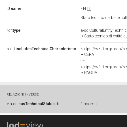
l0:
name
EN
IT
Stato tecnico del bene cu
rdf:
type
a-dd:CulturalEntityTechni
Stato tecnico di entità c
a-dd:
includesTechnicalCharacteristic
<https://w3id.org/arco/r
CERA
<https://w3id.org/arco/re
PAGLIA
RELAZIONI INVERSE
è
a-dd:
hasTechnicalStatus
di
1 risorsa