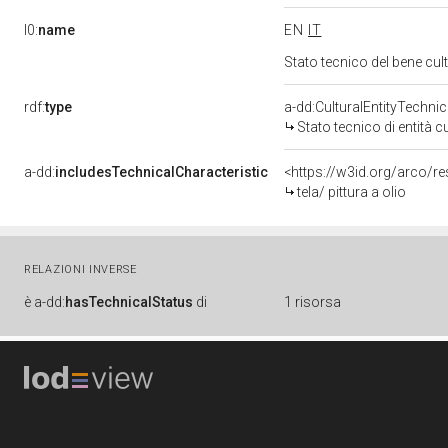
l0:
name
EN
IT
Stato tecnico del bene cu
rdf:
type
a-dd:CulturalEntityTechni
Stato tecnico di entità c
a-dd:
includesTechnicalCharacteristic
<https://w3id.org/arco/re
tela/ pittura a olio
RELAZIONI INVERSE
è
a-dd:
hasTechnicalStatus
di
1 risorsa