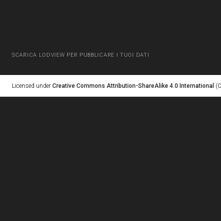
SCARICA LODVIEW PER PUBBLICARE I TUOI DATI
Licensed under
Creative Commons Attribution-ShareAlike 4.0 International
(C