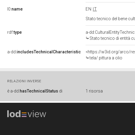
l0:
name
EN
IT
Stato tecnico del bene cu
rdf:
type
a-dd:CulturalEntityTechni
Stato tecnico di entità c
a-dd:
includesTechnicalCharacteristic
<https://w3id.org/arco/re
tela/ pittura a olio
RELAZIONI INVERSE
è
a-dd:
hasTechnicalStatus
di
1 risorsa