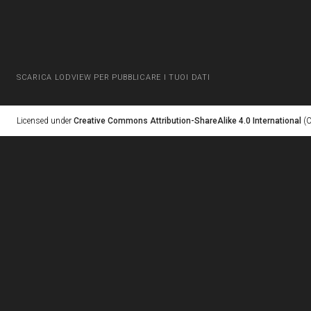
SCARICA LODVIEW PER PUBBLICARE I TUOI DATI
Licensed under
Creative Commons Attribution-ShareAlike 4.0 International
(C