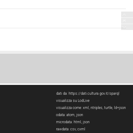
dati da:
https://dati.cultura.gov.it/sparql
visualizza su LodLive
visualizza come:
xml
,
ntriples
,
turtle
,
ld+json
odata:
atom
,
json
microdata:
html
,
json
rawdata:
csv
,
cxml