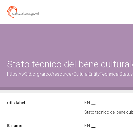
Stato tecnico del bene cultur
https://w3id.org/arco/resource/CulturalEntityTechnicalStat
rdfs:
label
EN
IT
Stato tecnico del bene cu
l0:
name
EN
IT