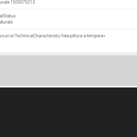
lturale 1500070213
calStatus
ulturale
source/TechnicalCharacteristic/tela-pittura-a-tempera>