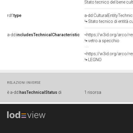
Stato tecnico del bene cu
rdf:
type
a-dd:CulturalEntityTechni
Stato tecnico di entità c
a-dd:
includesTechnicalCharacteristic
<https://w3id.org/arco/r
vetro a specchio
<https://w3id.org/arco/r
LEGNO
RELAZIONI INVERSE
è
a-dd:
hasTechnicalStatus
di
1 risorsa