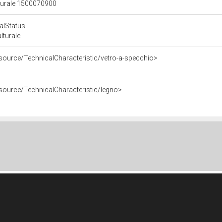
lturale 1500070900
calStatus
ulturale
esource/TechnicalCharacteristic/vetro-a-specchio>
esource/TechnicalCharacteristic/legno>