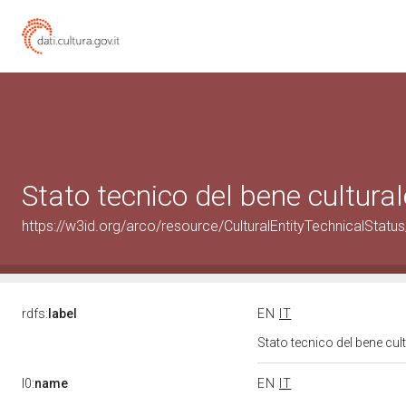
Stato tecnico del bene cultur
https://w3id.org/arco/resource/CulturalEntityTechnicalStat
rdfs:
label
EN
IT
Stato tecnico del bene cu
l0:
name
EN
IT