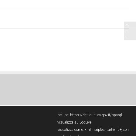
dati da:
https://dati.cultura.gov.it/sparql
visualizza su LodLive
visualizza come:
xml
,
ntriples
,
turtle
,
ld+json