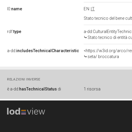
l0:
name
EN
IT
Stato tecnico del bene cu
rdf:
type
a-dd:CulturalEntityTechni
Stato tecnico di entità c
a-dd:
includesTechnicalCharacteristic
<https://w3id.org/arco/r
seta/ broccatura
RELAZIONI INVERSE
è
a-dd:
hasTechnicalStatus
di
1 risorsa