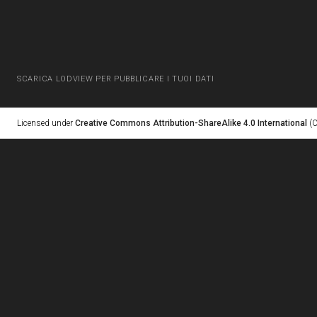
SCARICA LODVIEW PER PUBBLICARE I TUOI DATI
Licensed under
Creative Commons Attribution-ShareAlike 4.0 International
(C