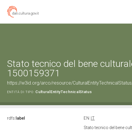
Stato tecnico del bene cultural
1500159371
https://w3id.org/arco/resource/CulturalEntityTechnicalStat
CulturalEntityTechnicalStatus
ENTITÀ DI TIPO:
rdfs:
label
EN
IT
Stato tecnico del bene cu