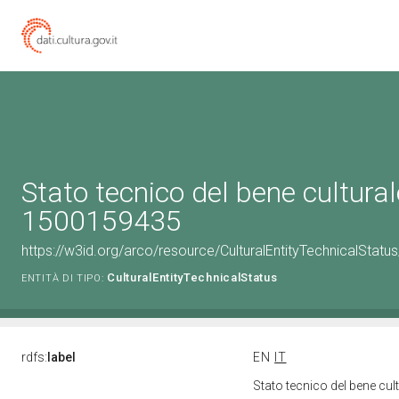
Stato tecnico del bene cultural
1500159435
https://w3id.org/arco/resource/CulturalEntityTechnicalStat
CulturalEntityTechnicalStatus
ENTITÀ DI TIPO:
rdfs:
label
EN
IT
Stato tecnico del bene cu