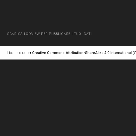
SCARICA LODVIEW PER PUBBLICARE I TUOI DATI
Licensed under
Creative Commons Attribution-ShareAlike 4.0 International
(C