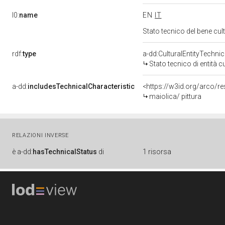
l0:
name
EN
IT
Stato tecnico del bene cu
rdf:
type
a-dd:CulturalEntityTechni
Stato tecnico di entità c
a-dd:
includesTechnicalCharacteristic
<https://w3id.org/arco/re
maiolica/ pittura
RELAZIONI INVERSE
è
a-dd:
hasTechnicalStatus
di
1 risorsa