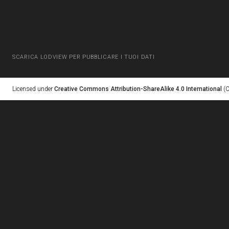
SCARICA LODVIEW PER PUBBLICARE I TUOI DATI
Licensed under
Creative Commons Attribution-ShareAlike 4.0 International
(C