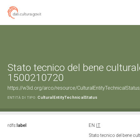
Stato tecnico del bene cultural
1500210720
https://w3id.org/arco/resource/CulturalEntityTechnicalStat
CulturalEntityTechnicalStatus
ENTITÀ DI TIPO:
rdfs:
label
EN
IT
Stato tecnico del bene cu