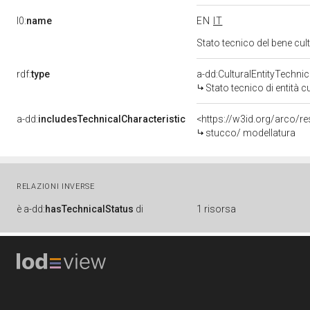
l0:
name
EN
IT
Stato tecnico del bene cu
rdf:
type
a-dd:CulturalEntityTechni
Stato tecnico di entità c
a-dd:
includesTechnicalCharacteristic
<https://w3id.org/arco/r
stucco/ modellatura
RELAZIONI INVERSE
è
a-dd:
hasTechnicalStatus
di
1 risorsa