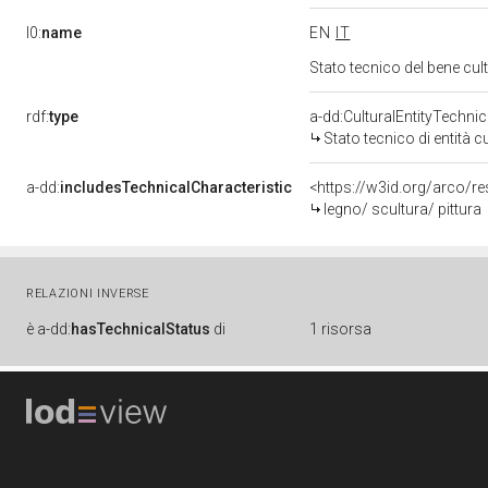
l0:
name
EN
IT
Stato tecnico del bene cu
rdf:
type
a-dd:CulturalEntityTechni
Stato tecnico di entità c
a-dd:
includesTechnicalCharacteristic
<https://w3id.org/arco/re
legno/ scultura/ pittura
RELAZIONI INVERSE
è
a-dd:
hasTechnicalStatus
di
1 risorsa