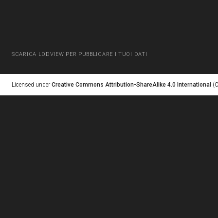
SCARICA LODVIEW PER PUBBLICARE I TUOI DATI
Licensed under
Creative Commons Attribution-ShareAlike 4.0 International
(C