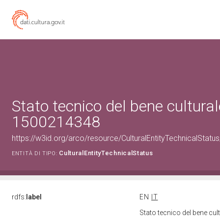
Stato tecnico del bene cultural
1500214348
https://w3id.org/arco/resource/CulturalEntityTechnicalStat
CulturalEntityTechnicalStatus
ENTITÀ DI TIPO:
rdfs:
label
EN
IT
Stato tecnico del bene cu