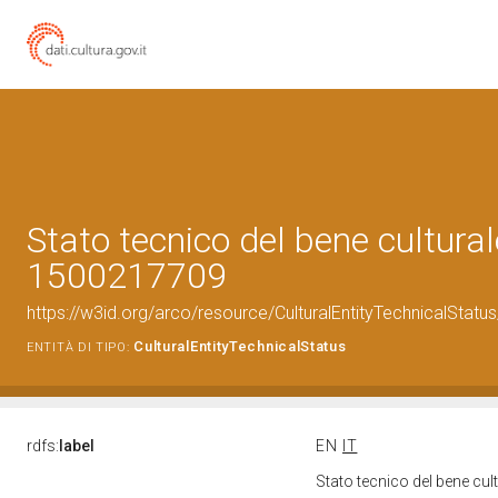
Stato tecnico del bene cultural
1500217709
https://w3id.org/arco/resource/CulturalEntityTechnicalStat
CulturalEntityTechnicalStatus
ENTITÀ DI TIPO:
rdfs:
label
EN
IT
Stato tecnico del bene cu