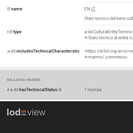
l0:
name
EN
IT
Stato tecnico del bene cu
rdf:
type
a-dd:CulturalEntityTechni
Stato tecnico di entità c
a-dd:
includesTechnicalCharacteristic
<https://w3id.org/arco/
marmo/ commesso
RELAZIONI INVERSE
è
a-dd:
hasTechnicalStatus
di
1 risorsa