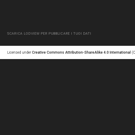
SCARICA LODVIEW PER PUBBLICARE I TUOI DATI
Licensed under
Creative Commons Attribution-ShareAlike 4.0 International
(C