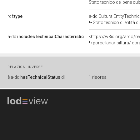
Stato tecnico del bene cu
rdf:
type
a-dd:CulturalEntityTechni
Stato tecnico di entità c
a-dd:
includesTechnicalCharacteristic
<https://w3id.org/arco/re
porcellana/ pittura/ dor
RELAZIONI INVERSE
è
a-dd:
hasTechnicalStatus
di
1 risorsa