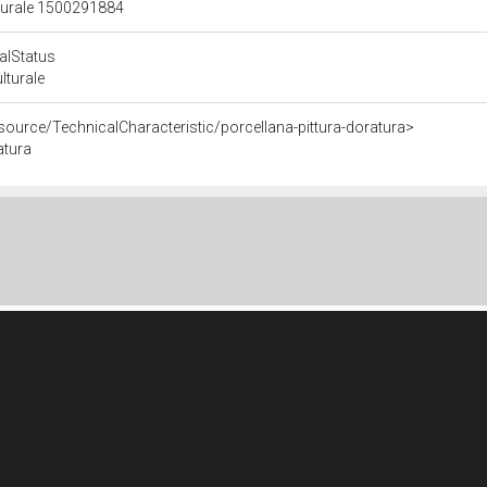
lturale 1500291884
calStatus
ulturale
source/TechnicalCharacteristic/porcellana-pittura-doratura>
atura