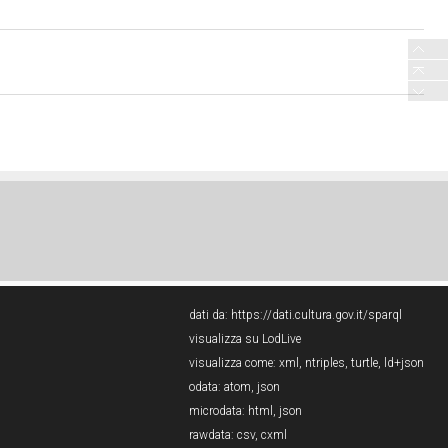
dati da:
https://dati.cultura.gov.it/sparql
visualizza su LodLive
visualizza come:
xml
,
ntriples
,
turtle
,
ld+json
odata:
atom
,
json
microdata:
html
,
json
rawdata:
csv
,
cxml