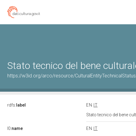
Stato tecnico del bene cultur
https://w3id.org/arco/resource/CulturalEntityTechnicalStat
rdfs:
label
EN
IT
Stato tecnico del bene cu
l0:
name
EN
IT