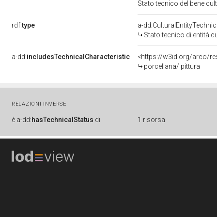
Stato tecnico del bene cu
rdf:
type
a-dd:CulturalEntityTechni
Stato tecnico di entità c
a-dd:
includesTechnicalCharacteristic
<https://w3id.org/arco/re
porcellana/ pittura
RELAZIONI INVERSE
è
a-dd:
hasTechnicalStatus
di
1 risorsa