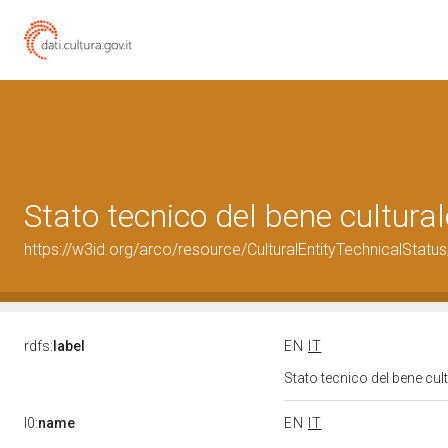
Stato tecnico del bene cultur
https://w3id.org/arco/resource/CulturalEntityTechnicalStat
rdfs:
label
EN
IT
Stato tecnico del bene cu
l0:
name
EN
IT