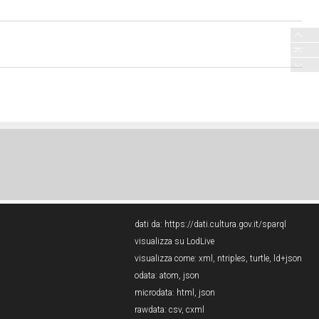
dati da:
https://dati.cultura.gov.it/sparql
visualizza su LodLive
visualizza come:
xml
,
ntriples
,
turtle
,
ld+json
odata:
atom
,
json
microdata:
html
,
json
rawdata:
csv
,
cxml