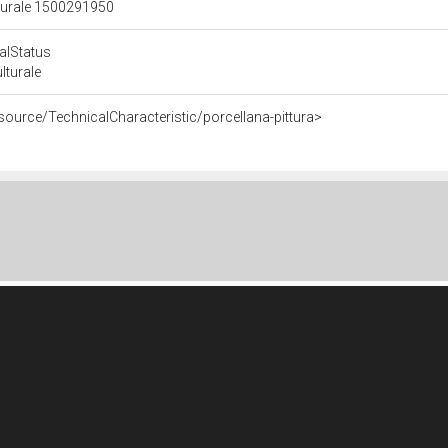
lturale 1500291950
calStatus
ulturale
source/TechnicalCharacteristic/porcellana-pittura>