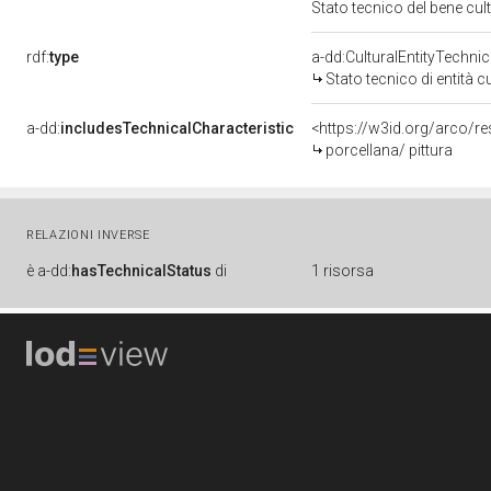
Stato tecnico del bene cu
rdf:
type
a-dd:CulturalEntityTechni
Stato tecnico di entità c
a-dd:
includesTechnicalCharacteristic
<https://w3id.org/arco/re
porcellana/ pittura
RELAZIONI INVERSE
è
a-dd:
hasTechnicalStatus
di
1 risorsa