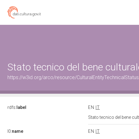
Stato tecnico del bene cultur
https://w3id.org/arco/resource/CulturalEntityTechnicalStat
rdfs:
label
EN
IT
Stato tecnico del bene cu
l0:
name
EN
IT