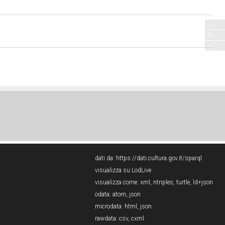
dati da:
https://dati.cultura.gov.it/sparql
visualizza su LodLive
visualizza come:
xml
,
ntriples
,
turtle
,
ld+json
odata:
atom
,
json
microdata:
html
,
json
rawdata:
csv
,
cxml