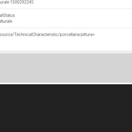
lturale 1500292245
calStatus
ulturale
source/TechnicalCharacteristic/porcellana-pittura>