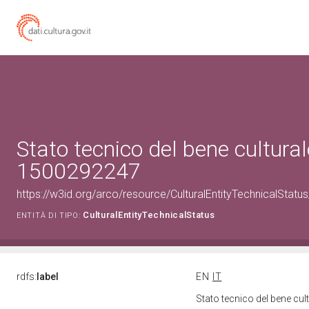
Stato tecnico del bene cultural
1500292247
https://w3id.org/arco/resource/CulturalEntityTechnicalStat
CulturalEntityTechnicalStatus
ENTITÀ DI TIPO:
rdfs:
label
EN
IT
Stato tecnico del bene cu