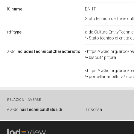
l0:
name
EN
IT
Stato tecnico del bene cu
rdf:
type
a-dd:CulturalEntityTechni
Stato tecnico di entità c
a-dd:
includesTechnicalCharacteristic
<https://w3id.org/arco/re
biscuit/ pittura
<https://w3id.org/arco/re
porcellana/ pittura/ dor
RELAZIONI INVERSE
è
a-dd:
hasTechnicalStatus
di
1 risorsa