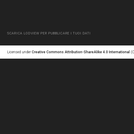
SCARICA LODVIEW PER PUBBLICARE I TUOI DATI
Licensed under
Creative Commons Attribution-ShareAlike 4.0 International
(C