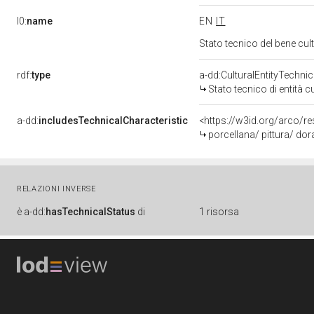
l0:
name
EN
IT
Stato tecnico del bene cu
rdf:
type
a-dd:CulturalEntityTechni
Stato tecnico di entità c
a-dd:
includesTechnicalCharacteristic
<https://w3id.org/arco/re
porcellana/ pittura/ dor
RELAZIONI INVERSE
è
a-dd:
hasTechnicalStatus
di
1 risorsa