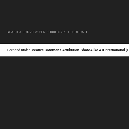
SCARICA LODVIEW PER PUBBLICARE I TUOI DATI
Licensed under
Creative Commons Attribution-ShareAlike 4.0 International
(C