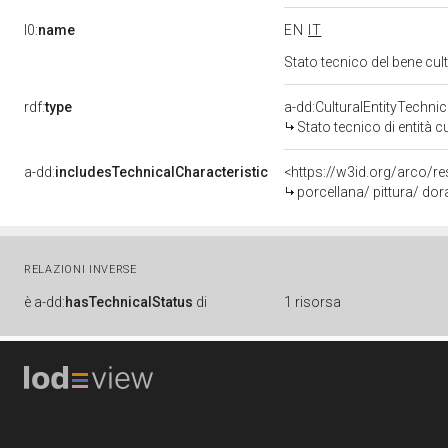
l0:
name
EN
IT
Stato tecnico del bene cu
rdf:
type
a-dd:CulturalEntityTechni
Stato tecnico di entità c
a-dd:
includesTechnicalCharacteristic
<https://w3id.org/arco/re
porcellana/ pittura/ dor
RELAZIONI INVERSE
è
a-dd:
hasTechnicalStatus
di
1 risorsa