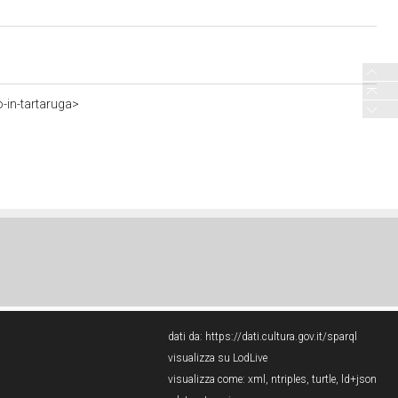
o-in-tartaruga>
dati da:
https://dati.cultura.gov.it/sparql
visualizza su LodLive
visualizza come:
xml
,
ntriples
,
turtle
,
ld+json