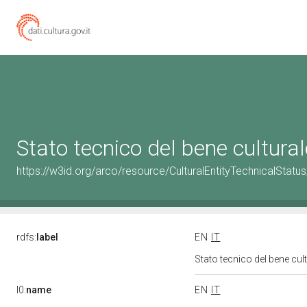
Stato tecnico del bene cultur
https://w3id.org/arco/resource/CulturalEntityTechnicalStat
rdfs:
label
EN
IT
Stato tecnico del bene cu
l0:
name
EN
IT