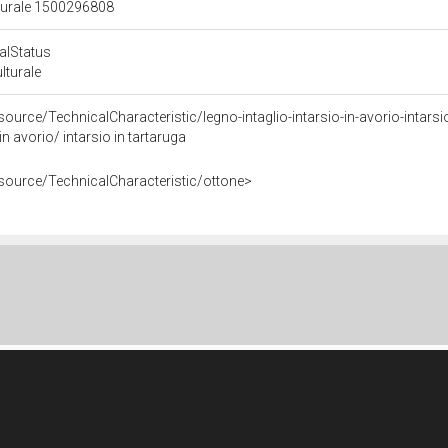
lturale 1500296808
calStatus
ulturale
ource/TechnicalCharacteristic/legno-intaglio-intarsio-in-avorio-intarsi
 in avorio/ intarsio in tartaruga
esource/TechnicalCharacteristic/ottone>