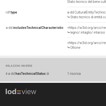
Stato tecnico del bene cu
rdf:
type
a-dd:CulturalEntityTechni
Stato tecnico di entità c
a-dd:
includesTechnicalCharacteristic
<https://w3id.org/arco/res
legno/ intaglio/ intarsio
<https://w3id.org/arco/r
Ottone
RELAZIONI INVERSE
è
a-dd:
hasTechnicalStatus
di
1 risorsa