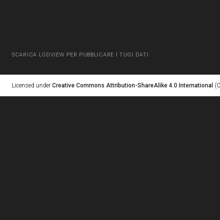
SCARICA LODVIEW PER PUBBLICARE I TUOI DATI
Licensed under
Creative Commons Attribution-ShareAlike 4.0 International
(C