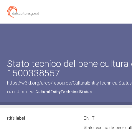
Stato tecnico del bene cultural
1500338557
https://w3id.org/arco/resource/CulturalEntityTechnicalStat
CulturalEntityTechnicalStatus
ENTITÀ DI TIPO:
rdfs:
label
EN
IT
Stato tecnico del bene cu