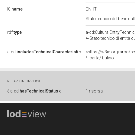
l0:
name
EN
IT
Stato tecnico del bene cu
rdf:
type
a-dd:CulturalEntityTechni
Stato tecnico di entità c
a-dd:
includesTechnicalCharacteristic
<https://w3id.org/arco/re
carta/ bulino
RELAZIONI INVERSE
è
a-dd:
hasTechnicalStatus
di
1 risorsa