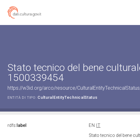
Stato tecnico del bene cultural
1500339454
https://w3id.org/arco/resource/CulturalEntityTechnicalStat
CulturalEntityTechnicalStatus
ENTITÀ DI TIPO:
rdfs:
label
EN
IT
Stato tecnico del bene cu