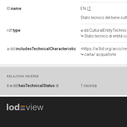
l0:
name
EN
IT
Stato tecnico del bene cu
rdf:
type
a-dd:CulturalEntityTechni
Stato tecnico di entità c
a-dd:
includesTechnicalCharacteristic
<https://w3id.org/arco/r
carta/ acquaforte
RELAZIONI INVERSE
è
a-dd:
hasTechnicalStatus
di
1 risorsa