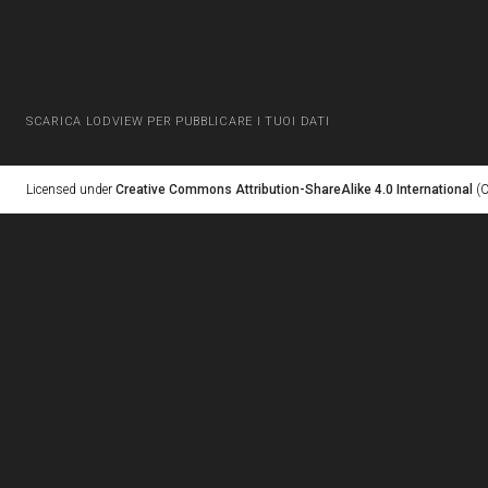
SCARICA LODVIEW PER PUBBLICARE I TUOI DATI
Licensed under
Creative Commons Attribution-ShareAlike 4.0 International
(C